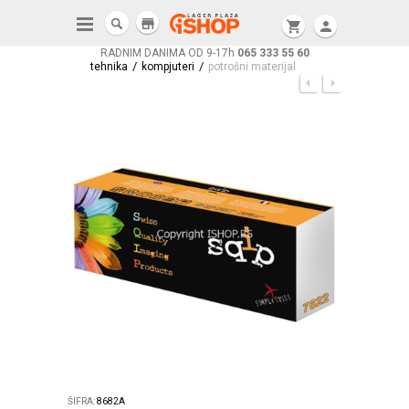
store
shopping_cart
person
RADNIM DANIMA OD 9-17h
065 333 55 60
/
/
tehnika
kompjuteri
potrošni materijal
ŠIFRA:
8682A