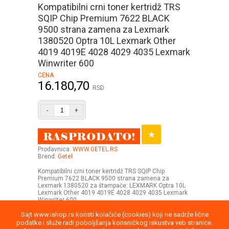
Kompatibilni crni toner kertridž TRS
SQIP Chip Premium 7622 BLACK
9500 strana zamena za Lexmark
1380520 Optra 10L Lexmark Other
4019 4019E 4028 4029 4035 Lexmark
Winwriter 600
CENA
16.180,70
RSD
-
+
Prodavnica:
WWW.GETEL.RS
Brend:
Getel
Kompatibilni crni toner kertridž TRS SQIP Chip
Premium 7622 BLACK 9500 strana zamena za
Lexmark 1380520 za štampače: LEXMARK Optra 10L
Lexmark Other 4019 4019E 4028 4029 4035 Lexmark
Winwriter 600
Sajt www.ishop.rs koristi kolačiće (cookies) koji ne sadrže lične
podatke i služe radi poboljšanja korisničkog iskustva veb stranice.