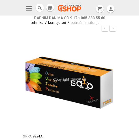
store
shopping_cart
person
RADNIM DANIMA OD 9-17h
065 333 55 60
/
/
tehnika
kompjuteri
potrošni materijal
ŠIFRA:
9224A