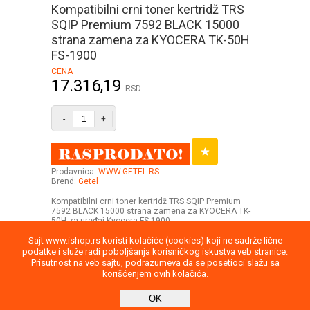
Kompatibilni crni toner kertridž TRS
SQIP Premium 7592 BLACK 15000
strana zamena za KYOCERA TK-50H
FS-1900
CENA
17.316,19
RSD
-
+
Prodavnica:
WWW.GETEL.RS
Brend:
Getel
Kompatibilni crni toner kertridž TRS SQIP Premium
7592 BLACK 15000 strana zamena za KYOCERA TK-
50H za uređaj Kyocera FS-1900
Sajt www.ishop.rs koristi kolačiće (cookies) koji ne sadrže lične
podatke i služe radi poboljšanja korisničkog iskustva veb stranice.
Prisutnost na veb sajtu, podrazumeva da se posetioci slažu sa
korišćenjem ovih kolačića.
Uputstvo
Povraćaj robe
Saobraznost
OK
Privatnost podataka
Kontakt