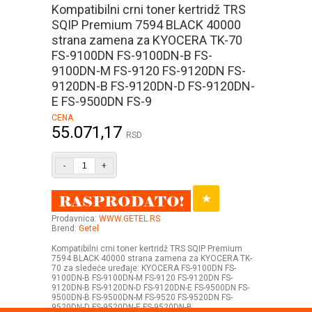
Kompatibilni crni toner kertridž TRS
SQIP Premium 7594 BLACK 40000
strana zamena za KYOCERA TK-70
FS-9100DN FS-9100DN-B FS-
9100DN-M FS-9120 FS-9120DN FS-
9120DN-B FS-9120DN-D FS-9120DN-
E FS-9500DN FS-9
CENA
55.071,17
RSD
-
+
Prodavnica:
WWW.GETEL.RS
Brend:
Getel
Kompatibilni crni toner kertridž TRS SQIP Premium
7594 BLACK 40000 strana zamena za KYOCERA TK-
70 za sledeće uređaje: KYOCERA FS-9100DN FS-
9100DN-B FS-9100DN-M FS-9120 FS-9120DN FS-
9120DN-B FS-9120DN-D FS-9120DN-E FS-9500DN FS-
9500DN-B FS-9500DN-M FS-9520 FS-9520DN FS-
9520DN-D FS-9520DN-E FS-9520DN-B