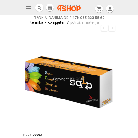
store
shopping_cart
person
RADNIM DANIMA OD 9-17h
065 333 55 60
/
/
tehnika
kompjuteri
potrošni materijal
ŠIFRA:
9229A