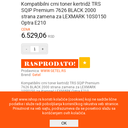
Kompatibilni crni toner kertridž TRS
SQIP Premium 7626 BLACK 2000
strana zamena za LEXMARK 10S0150
Optra E210
CENA
6.529,06
RSD
-
+
Prodavnica:
WWW.GETEL.RS
Brend:
Getel
Kompatibilni crni toner kertridž TRS SQIP Premium
7626 BLACK 2000 strana zamena za LEXMARK
10S0150 za štampač LEXMARK Optra E210
Sajt www.ishop.rs koristi kolačiće (cookies) koji ne sadrže lične
podatke i služe radi poboljšanja korisničkog iskustva veb stranice.
Prisutnost na veb sajtu, podrazumeva da se posetioci slažu sa
korišćenjem ovih kolačića.
Uputstvo
Povraćaj robe
Saobraznost
OK
Privatnost podataka
Kontakt