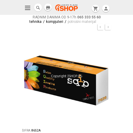
store
shopping_cart
person
RADNIM DANIMA OD 9-17h
065 333 55 60
/
/
tehnika
kompjuteri
potrošni materijal
ŠIFRA:
8652A