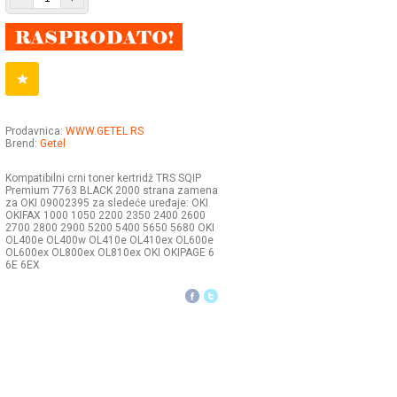
Prodavnica:
WWW.GETEL.RS
Brend:
Getel
Kompatibilni crni toner kertridž TRS SQIP
Premium 7763 BLACK 2000 strana zamena
za OKI 09002395 za sledeće uređaje: OKI
OKIFAX 1000 1050 2200 2350 2400 2600
2700 2800 2900 5200 5400 5650 5680 OKI
OL400e OL400w OL410e OL410ex OL600e
OL600ex OL800ex OL810ex OKI OKIPAGE 6
6E 6EX