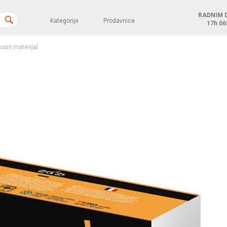
RADNIM 
Kategorije
Prodavnice
17h
06
rošni materijal