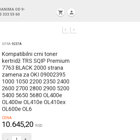
DANIMA OD 9-
shopping_cart
person
5 333 55 60
ŠIFRA:
9237A
Kompatibilni crni toner
kertridž TRS SQIP Premium
7763 BLACK 2000 strana
zamena za OKI 09002395
1000 1050 2200 2350 2400
2600 2700 2800 2900 5200
5400 5650 5680 OL400e
OL400w OL410e OL410ex
OL600e OL6
CENA
10.645,20
RSD
-
+