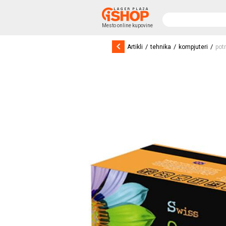
Mesto online kupovine
keyboard_arrow_left
/
/
/
Artikli
tehnika
kompjuteri
pot