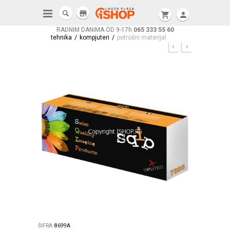
store
shopping_cart
person
RADNIM DANIMA OD 9-17h
065 333 55 60
/
/
tehnika
kompjuteri
potrošni materijal
ŠIFRA:
8699A