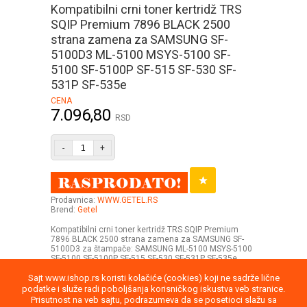
Kompatibilni crni toner kertridž TRS
SQIP Premium 7896 BLACK 2500
strana zamena za SAMSUNG SF-
5100D3 ML-5100 MSYS-5100 SF-
5100 SF-5100P SF-515 SF-530 SF-
531P SF-535e
CENA
7.096,80
RSD
-
+
Prodavnica:
WWW.GETEL.RS
Brend:
Getel
Kompatibilni crni toner kertridž TRS SQIP Premium
7896 BLACK 2500 strana zamena za SAMSUNG SF-
5100D3 za štampače: SAMSUNG ML-5100 MSYS-5100
SF-5100 SF-5100P SF-515 SF-530 SF-531P SF-535e
Sajt www.ishop.rs koristi kolačiće (cookies) koji ne sadrže lične
podatke i služe radi poboljšanja korisničkog iskustva veb stranice.
Prisutnost na veb sajtu, podrazumeva da se posetioci slažu sa