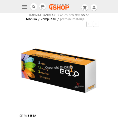
store
shopping_cart
person
RADNIM DANIMA OD 9-17h
065 333 55 60
/
/
tehnika
kompjuteri
potrošni materijal
ŠIFRA:
8685A