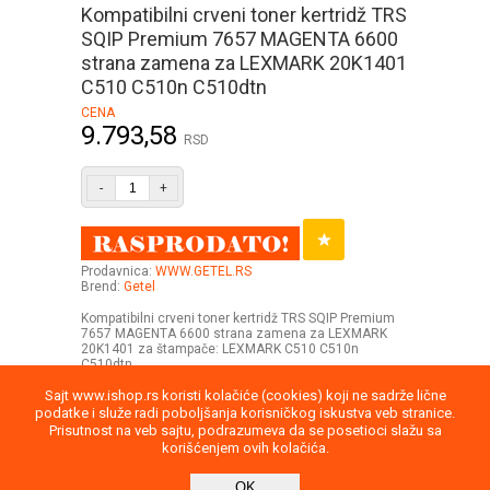
Kompatibilni crveni toner kertridž TRS
SQIP Premium 7657 MAGENTA 6600
strana zamena za LEXMARK 20K1401
C510 C510n C510dtn
CENA
9.793,58
RSD
-
+
Prodavnica:
WWW.GETEL.RS
Brend:
Getel
Kompatibilni crveni toner kertridž TRS SQIP Premium
7657 MAGENTA 6600 strana zamena za LEXMARK
20K1401 za štampače: LEXMARK C510 C510n
C510dtn
Sajt www.ishop.rs koristi kolačiće (cookies) koji ne sadrže lične
podatke i služe radi poboljšanja korisničkog iskustva veb stranice.
Prisutnost na veb sajtu, podrazumeva da se posetioci slažu sa
korišćenjem ovih kolačića.
Uputstvo
Povraćaj robe
Saobraznost
OK