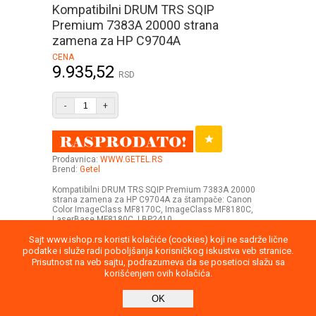
Kompatibilni DRUM TRS SQIP
Premium 7383A 20000 strana
zamena za HP C9704A
CENA
9.935,52
RSD
-
+
Prodavnica:
WWW.GETEL.RS
Brend:
Getel
Kompatibilni DRUM TRS SQIP Premium 7383A 20000
strana zamena za HP C9704A za štampače: Canon
Color ImageClass MF8170C, ImageClass MF8180C,
LaserBase MF8180C, LBP2410
Sajt www.ishop.rs koristi kolačiće (cookies) koji ne sadrže lične
podatke i služe radi poboljšanja korisničkog iskustva veb stranice.
Prisutnost na veb sajtu, podrazumeva da se posetioci slažu sa
korišćenjem ovih kolačića.
Uputstvo
Povraćaj robe
Saobraznost
OK
Privatnost podataka
Kontakt
report
Direktna poruka