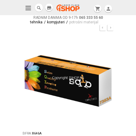
store
shopping_cart
person
RADNIM DANIMA OD 9-17h
065 333 55 60
/
/
tehnika
kompjuteri
potrošni materijal
ŠIFRA:
8646A