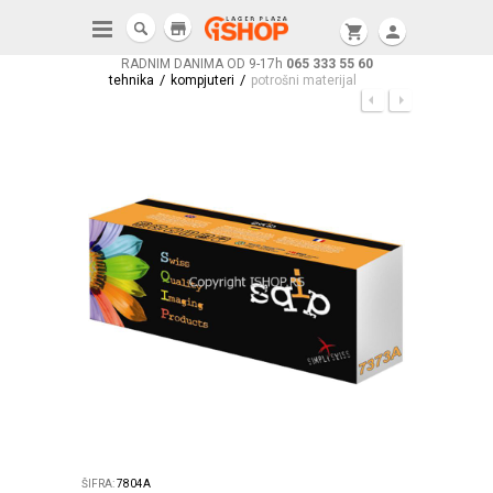
store
shopping_cart
person
RADNIM DANIMA OD 9-17h
065 333 55 60
/
/
tehnika
kompjuteri
potrošni materijal
ŠIFRA:
7804A