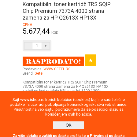
Kompatibilni toner kertridž TRS SQIP
Chip Premium 7373A 4000 strana
zamena za HP Q2613X HP13X
CENA
5.677,44
RSD
-
+
Prodavnica:
WWW.GETEL.RS
Brend:
Getel
Kompatibilni toner kertridž TRS SQIP Chip Premium
7373A 4000 strana zamena za HP Q2613X HP 13X
koristi se kod uređaja HP LaserJet 1300 1300n
Sajt www.ishop.rs koristi kolačiće (cookies) koji ne sadrže lične
podatke i služe radi poboljšanja korisničkog iskustva veb stranice.
Prisutnost na veb sajtu, podrazumeva da se posetioci slažu sa
korišćenjem ovih kolačića.
Uputstvo
Povraćaj robe
Saobraznost
OK
Privatnost podataka
Kontakt
report
Direktna poruka
Za više detalja o zaštiti podataka pročitajte u Privatnost podataka