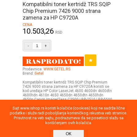
Kompatibilni toner kertridž TRS SQIP
Chip Premium 7426 9000 strana
zamena za HP C9720A
CENA
10.503,26
RSD
-
+
Prodavnica:
WWW.GETEL.RS
Brend:
Getel
Kompatibilni toner kertridž TRS SQIP Chip Premium
7426 9000 strana zamena za HP C9720A koristi se
kod uređaja HP Color LaserJet 4600 4600dn 4600dtn
4600hdn 4610n 4650 4650dn 4650dtn 4650hdn
4650n Canon ImageClass C2500 LBP-2510 LBP-5500
Sajt www.ishop.rs koristi kolačiće (cookies) koji ne sadrže lične
podatke i služe radi poboljšanja korisničkog iskustva veb stranice.
Prisutnost na veb sajtu, podrazumeva da se posetioci slažu sa
korišćenjem ovih kolačića.
Uputstvo
Povraćaj robe
Saobraznost
OK
Privatnost podataka
Kontakt