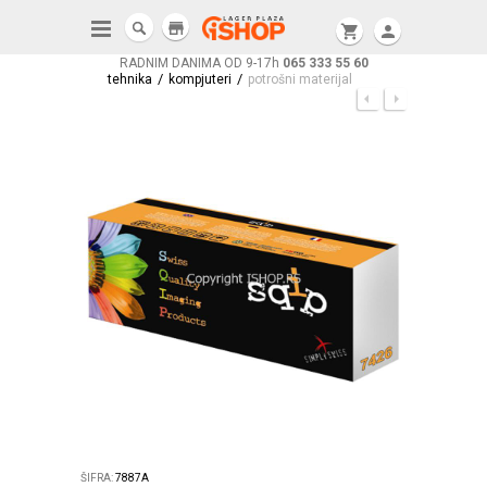
store
shopping_cart
person
RADNIM DANIMA OD 9-17h
065 333 55 60
/
/
tehnika
kompjuteri
potrošni materijal
ŠIFRA:
7887A