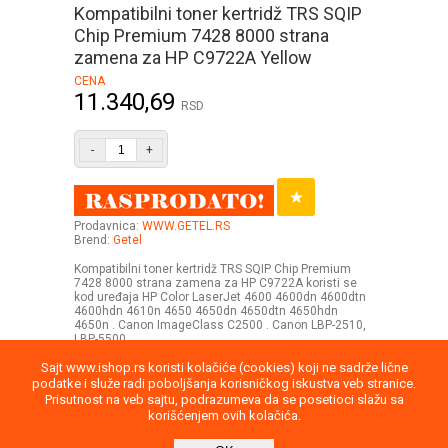
Kompatibilni toner kertridž TRS SQIP
Chip Premium 7428 8000 strana
zamena za HP C9722A Yellow
CENA
11.340,69
RSD
-
+
Prodavnica:
WWW.GETEL.RS
Brend:
Getel
Kompatibilni toner kertridž TRS SQIP Chip Premium
7428 8000 strana zamena za HP C9722A koristi se
kod uređaja HP Color LaserJet 4600 4600dn 4600dtn
4600hdn 4610n 4650 4650dn 4650dtn 4650hdn
4650n . Canon ImageClass C2500 . Canon LBP-2510,
LBP-5500 .
Sajt www.ishop.rs koristi kolačiće (cookies) koji ne sadrže lične
podatke i služe radi poboljšanja korisničkog iskustva veb stranice.
Prisutnost na veb sajtu, podrazumeva da se posetioci slažu sa
korišćenjem ovih kolačića.
Uputstvo
Povraćaj robe
Saobraznost