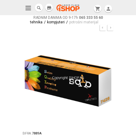
store
shopping_cart
person
RADNIM DANIMA OD 9-17h
065 333 55 60
/
/
tehnika
kompjuteri
potrošni materijal
ŠIFRA:
7889A