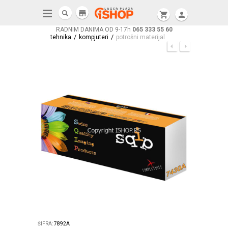
store
shopping_cart
person
RADNIM DANIMA OD 9-17h
065 333 55 60
/
/
tehnika
kompjuteri
potrošni materijal
ŠIFRA:
7892A