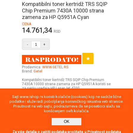
Kompatibilni toner kertridž TRS SQIP
Chip Premium 7430A 10000 strana
zamena za HP Q5951A Cyan
CENA
14.761,34
RSD
-
+
Prodavnica:
WWW.GETEL.RS
Brend:
Getel
Kompatibilni toner kertridž TRS SQIP Chip Premium
7430A 10000 strana zamena za HP Q5951A koristi se
za seriju uređaja HP LaserJet 4700
Sajt www.ishop.rs koristi kolačiće (cookies) koji ne sadrže lične
podatke i služe radi poboljšanja korisničkog iskustva veb stranice.
Prisutnost na veb sajtu, podrazumeva da se posetioci slažu sa
korišćenjem ovih kolačića.
Uputstvo
Povraćaj robe
Saobraznost
OK
Privatnost podataka
Kontakt
report
Direktna poruka
Za više detalja o zaštiti podataka pročitajte u Privatnost podataka