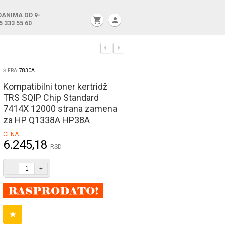
DANIMA OD 9-
shopping_cart
person
5 333 55 60
ŠIFRA:
7830A
Kompatibilni toner kertridž
TRS SQIP Chip Standard
7414X 12000 strana zamena
za HP Q1338A HP38A
CENA
6.245,18
RSD
-
+