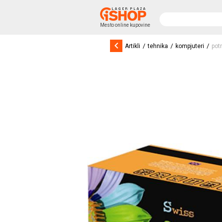
Mesto online kupovine
keyboard_arrow_left
/
/
/
Artikli
tehnika
kompjuteri
pot