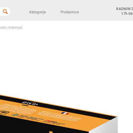
RADNIM 
Kategorije
Prodavnice
17h
06
rošni materijal