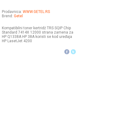
Prodavnica:
WWW.GETEL.RS
Brend:
Getel
Kompatibilni toner kertridž TRS SQIP Chip
Standard 7414X 12000 strana zamena za
HP Q1338A HP 38A koristi se kod uređaja
HP LasetJet 4200