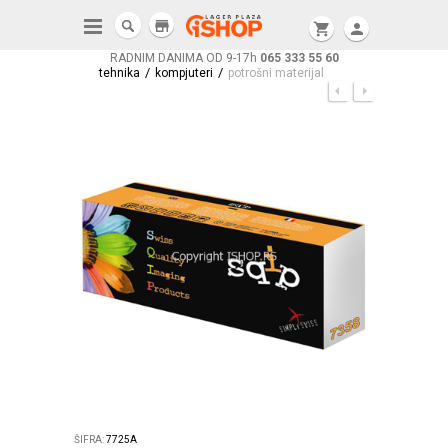
store
shopping_cart
person
RADNIM DANIMA OD 9-17h
065 333 55 60
/
/
tehnika
kompjuteri
potrošni materijal
ŠIFRA:
7725A