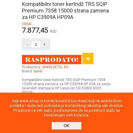
Kompatibilni toner kertridž TRS SQIP
Premium 7358 15000 strana zamena
za HP C3909A HP09A
CENA
7.877,45
RSD
-
+
Prodavnica:
WWW.GETEL.RS
Brend:
Getel
Kompatibilni toner kertridž TRS SQIP Premium 7358
15000 strana zamena za HP C3909A HP 09A za seriju
laserskih štampača HP LaserJet 5Si 5SiMX 8000
8000N .
Sajt www.ishop.rs koristi kolačiće (cookies) koji ne sadrže lične
podatke i služe radi poboljšanja korisničkog iskustva veb stranice.
Prisutnost na veb sajtu, podrazumeva da se posetioci slažu sa
korišćenjem ovih kolačića.
Uputstvo
Povraćaj robe
Saobraznost
OK
Privatnost podataka
Kontakt
report
Direktna poruka