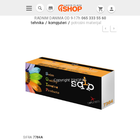
store
shopping_cart
person
RADNIM DANIMA OD 9-17h
065 333 55 60
/
/
tehnika
kompjuteri
potrošni materijal
ŠIFRA:
7784A