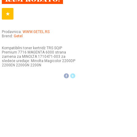
Prodavnica:
WWW.GETEL.RS
Brend:
Getel
Kompatibilni toner kertridž TRS SQIP
Premium 7716 MAGENTA 6000 strana
zamena za MINOLTA 1710471-003 za
sledeće uređaje: Minolta Magicolor 2200DP
2200EN 2200GN 2200N