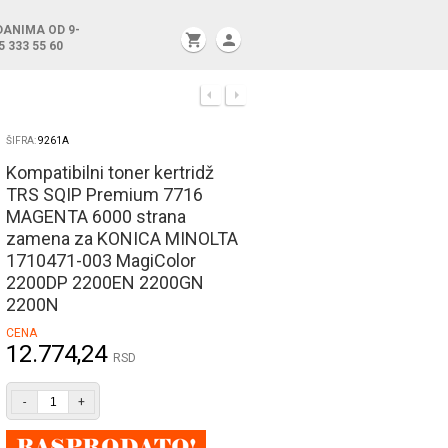
DANIMA OD 9-
shopping_cart
person
5 333 55 60
ŠIFRA:
9261A
Kompatibilni toner kertridž
TRS SQIP Premium 7716
MAGENTA 6000 strana
zamena za KONICA MINOLTA
1710471-003 MagiColor
2200DP 2200EN 2200GN
2200N
CENA
12.774,24
RSD
-
+