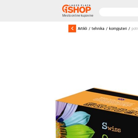
Mesto online kupovine
keyboard_arrow_left
/
/
/
Artikli
tehnika
kompjuteri
pot