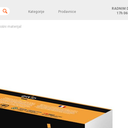
RADNIM 
Kategorije
Prodavnice
17h
06
rošni materijal