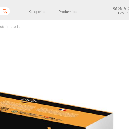
RADNIM 
Kategorije
Prodavnice
17h
06
rošni materijal