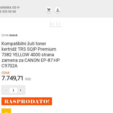
DANIMA OD 9-
shopping_cart
person
5 333 55 60
ŠIFRA:
8644A
Kompatibilni žuti toner
kertridž TRS SQIP Premium
7382 YELLOW 4000 strana
zamena za CANON EP-87 HP
C9702A
CENA
7.749,71
RSD
-
+