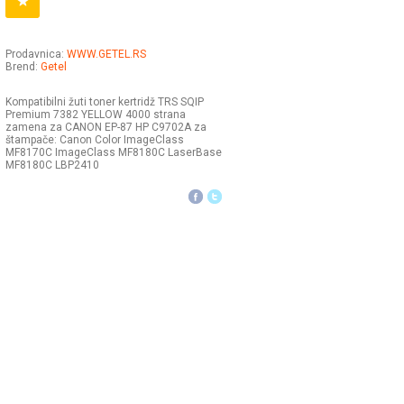
Prodavnica:
WWW.GETEL.RS
Brend:
Getel
Kompatibilni žuti toner kertridž TRS SQIP
Premium 7382 YELLOW 4000 strana
zamena za CANON EP-87 HP C9702A za
štampače: Canon Color ImageClass
MF8170C ImageClass MF8180C LaserBase
MF8180C LBP2410