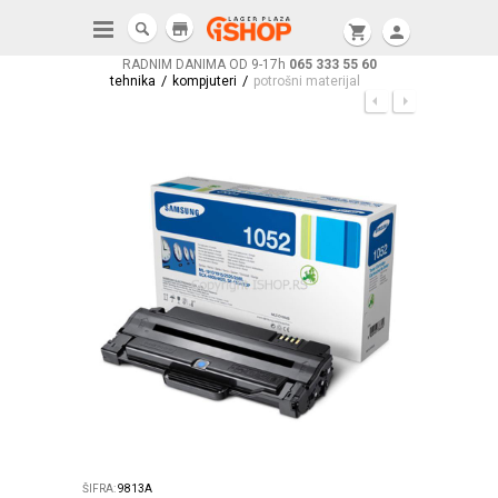
store
shopping_cart
person
RADNIM DANIMA OD 9-17h
065 333 55 60
/
/
tehnika
kompjuteri
potrošni materijal
ŠIFRA:
9813A