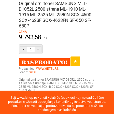
Original crni toner SAMSUNG MLT-
D1052L 2500 strana ML-1910 ML-
1915 ML-2525 ML-2580N SCX-4600
SCX-4623F SCX-4623FN SF-650 SF-
650P
CENA
9.793,58
RSD
-
+
Prodavnica:
WWW.GETEL.RS
Brend:
Getel
Original crni toner SAMSUNG MLT-D1052L 2500 strana
za sledeće uređaje: SAMSUNG ML-1910 ML-1915 ML-
2525 ML-2580N SCX-4600 SCX-4623F SCX-4623FN SF-
650 SF-650P
Sajt www.ishop.rs koristi kolačiće (cookies) koji ne sadrže lične
podatke i služe radi poboljšanja korisničkog iskustva veb stranice.
Prisutnost na veb sajtu, podrazumeva da se posetioci slažu sa
korišćenjem ovih kolačića.
Uputstvo
Povraćaj robe
Saobraznost