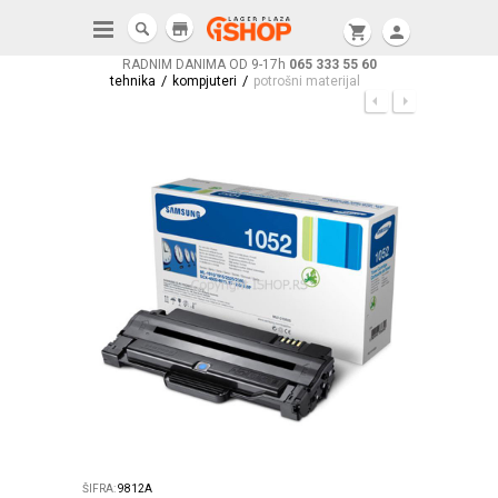
store
shopping_cart
person
RADNIM DANIMA OD 9-17h
065 333 55 60
/
/
tehnika
kompjuteri
potrošni materijal
ŠIFRA:
9812A