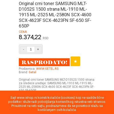
Original crni toner SAMSUNG MLT-
D1052S 1500 strana ML-1910 ML-
1915 ML-2525 ML-2580N SCX-4600
SCX-4623F SCX-4623FN SF-650 SF-
650P
CENA
8.374,22
RSD
-
+
Prodavnica:
WWW.GETEL.RS
Brend:
Getel
Original crni toner SAMSUNG MLT-D1052S 1500 strana
za sledeće uređaje: SAMSUNG ML-1910 ML-1915 ML-
2525 ML-2580N SCX-4600 SCX-4623F SCX-4623FN SF-
650 SF-650P
Sajt www.ishop.rs koristi kolačiće (cookies) koji ne sadrže lične
podatke i služe radi poboljšanja korisničkog iskustva veb stranice.
Prisutnost na veb sajtu, podrazumeva da se posetioci slažu sa
korišćenjem ovih kolačića.
Uputstvo
Povraćaj robe
Saobraznost