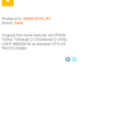
Prodavnica:
WWW.GETEL.RS
Brend:
Getel
Original foto toner kertridž ink EPSON
T0966 T096640 C13T09664010 VIVID
LIGHT MAGENTA za štampač STYLUS
PHOTO R2880