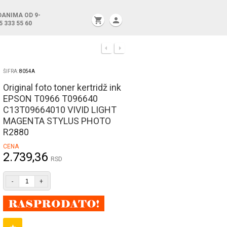
DANIMA OD 9-
shopping_cart
person
5 333 55 60
ŠIFRA:
8054A
Original foto toner kertridž ink
EPSON T0966 T096640
C13T09664010 VIVID LIGHT
MAGENTA STYLUS PHOTO
R2880
CENA
2.739,36
RSD
-
+