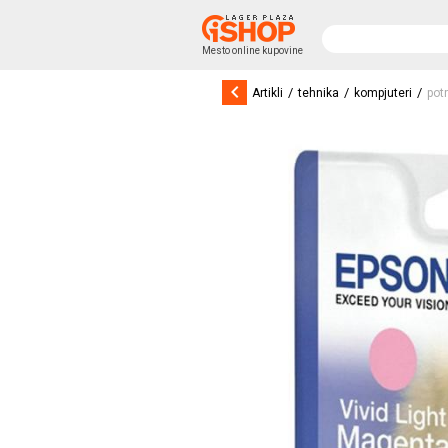
Mesto online kupovine
keyboard_arrow_left
/
/
/
Artikli
tehnika
kompjuteri
pot