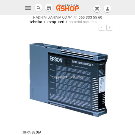
store
shopping_cart
person
RADNIM DANIMA OD 9-17h
065 333 55 60
/
/
tehnika
kompjuteri
potrošni materijal
ŠIFRA:
8268A