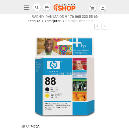
store
shopping_cart
person
RADNIM DANIMA OD 9-17h
065 333 55 60
/
/
tehnika
kompjuteri
potrošni materijal
ŠIFRA:
7470A