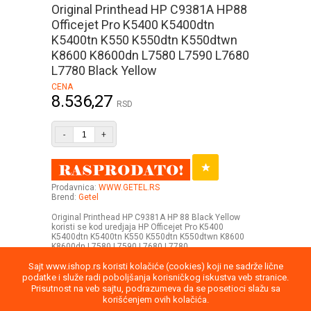
Original Printhead HP C9381A HP88
Officejet Pro K5400 K5400dtn
K5400tn K550 K550dtn K550dtwn
K8600 K8600dn L7580 L7590 L7680
L7780 Black Yellow
CENA
8.536,27
RSD
-
+
Prodavnica:
WWW.GETEL.RS
Brend:
Getel
Original Printhead HP C9381A HP 88 Black Yellow
koristi se kod uredjaja HP Officejet Pro K5400
K5400dtn K5400tn K550 K550dtn K550dtwn K8600
K8600dn L7580 L7590 L7680 L7780
Sajt www.ishop.rs koristi kolačiće (cookies) koji ne sadrže lične
podatke i služe radi poboljšanja korisničkog iskustva veb stranice.
Prisutnost na veb sajtu, podrazumeva da se posetioci slažu sa
korišćenjem ovih kolačića.
Uputstvo
Povraćaj robe
Saobraznost