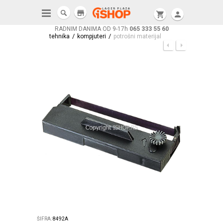
store
shopping_cart
person
RADNIM DANIMA OD 9-17h
065 333 55 60
/
/
tehnika
kompjuteri
potrošni materijal
ŠIFRA:
8492A