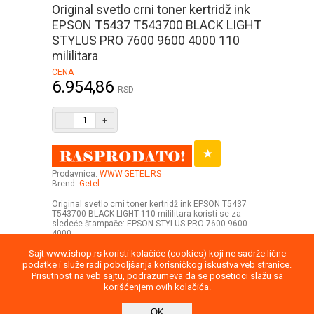
Original svetlo crni toner kertridž ink
EPSON T5437 T543700 BLACK LIGHT
STYLUS PRO 7600 9600 4000 110
mililitara
CENA
6.954,86
RSD
-
+
Prodavnica:
WWW.GETEL.RS
Brend:
Getel
Original svetlo crni toner kertridž ink EPSON T5437
T543700 BLACK LIGHT 110 mililitara koristi se za
sledeće štampače: EPSON STYLUS PRO 7600 9600
4000
Sajt www.ishop.rs koristi kolačiće (cookies) koji ne sadrže lične
podatke i služe radi poboljšanja korisničkog iskustva veb stranice.
Prisutnost na veb sajtu, podrazumeva da se posetioci slažu sa
korišćenjem ovih kolačića.
Uputstvo
Povraćaj robe
Saobraznost
OK