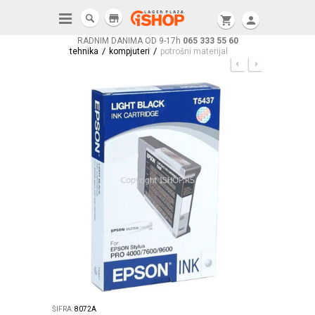
store
shopping_cart
person
RADNIM DANIMA OD 9-17h
065 333 55 60
/
/
tehnika
kompjuteri
potrošni materijal
ŠIFRA:
8072A