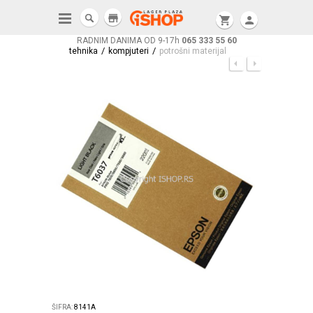
store
shopping_cart
person
RADNIM DANIMA OD 9-17h
065 333 55 60
/
/
tehnika
kompjuteri
potrošni materijal
ŠIFRA:
8141A