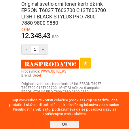
Original svetlo crni toner kertridž ink
EPSON T6037 T603700 C13T603700
LIGHT BLACK STYLUS PRO 7800
7880 9800 9880
CENA
12.348,43
RSD
-
+
Prodavnica:
WWW.GETEL.RS
Brend:
Getel
Original svetlo crni toner kertridž ink EPSON T6037
T603700 C13T603700 LIGHT BLACK za štampače:
EPSON STYLUS PRO 7800 7880 9800 9880
Sajt www.ishop.rs koristi kolačiće (cookies) koji ne sadrže lične
podatke i služe radi poboljšanja korisničkog iskustva veb stranice.
Prisutnost na veb sajtu, podrazumeva da se posetioci slažu sa
korišćenjem ovih kolačića.
Uputstvo
Povraćaj robe
Saobraznost
OK
Privatnost podataka
Kontakt