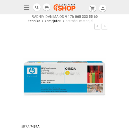
store
shopping_cart
person
RADNIM DANIMA OD 9-17h
065 333 55 60
/
/
tehnika
kompjuteri
potrošni materijal
ŠIFRA:
7487A