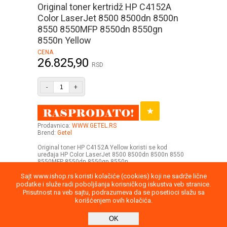
Original toner kertridž HP C4152A
Color LaserJet 8500 8500dn 8500n
8550 8550MFP 8550dn 8550gn
8550n Yellow
CENA
26.825,90
RSD
-
+
Prodavnica:
WWW.GETEL.RS
Brend:
Getel
Original toner HP C4152A Yellow koristi se kod
uređaja HP Color LaserJet 8500 8500dn 8500n 8550
8550MFP 8550dn 8550gn 8550n
Sajt www.ishop.rs koristi kolačiće (cookies) koji ne sadrže lične
podatke i služe radi poboljšanja korisničkog iskustva veb stranice.
Prisutnost na veb sajtu, podrazumeva da se posetioci slažu sa
korišćenjem ovih kolačića.
Uputstvo
Povraćaj robe
Saobraznost
OK
Privatnost podataka
Kontakt