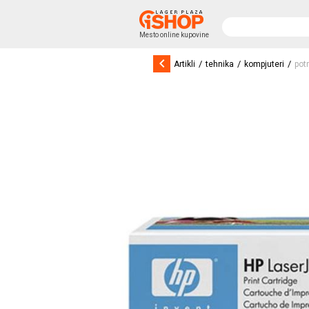
Mesto online kupovine
keyboard_arrow_left
/
/
/
Artikli
tehnika
kompjuteri
pot