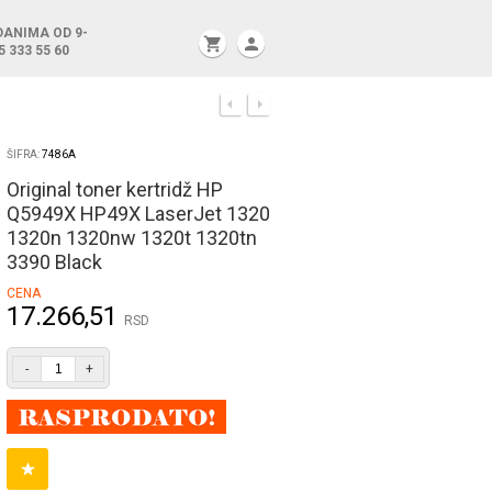
DANIMA OD 9-
shopping_cart
person
5 333 55 60
ŠIFRA:
7486A
Original toner kertridž HP
Q5949X HP49X LaserJet 1320
1320n 1320nw 1320t 1320tn
3390 Black
CENA
17.266,51
RSD
-
+