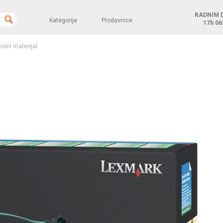
RADNIM 
Kategorije
Prodavnice
17h
06
rošni materijal