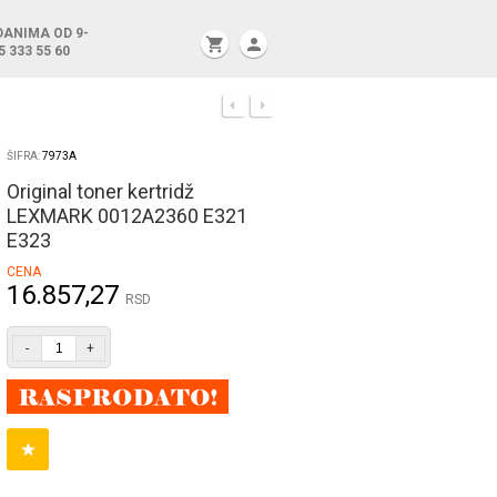
DANIMA OD 9-
shopping_cart
person
5 333 55 60
ŠIFRA:
7973A
Original toner kertridž
LEXMARK 0012A2360 E321
E323
CENA
16.857,27
RSD
-
+