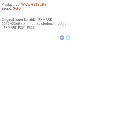
Prodavnica:
WWW.GETEL.RS
Brend:
Getel
Original toner kertridž LEXMARK
0012A2360 koristi se za sledeće uređaje:
LEXMARK E321 E323