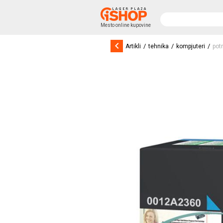
Mesto online kupovine
keyboard_arrow_left
/
/
/
Artikli
tehnika
kompjuteri
pot