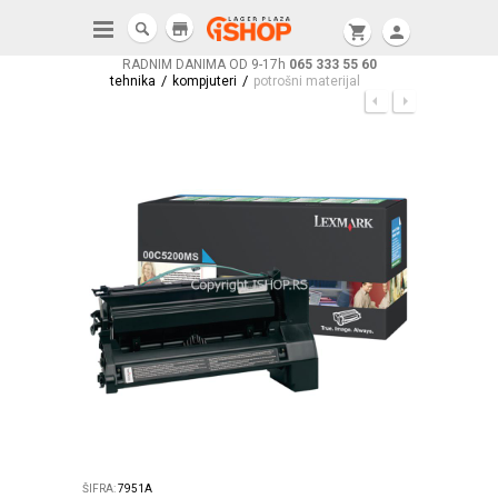
store
shopping_cart
person
RADNIM DANIMA OD 9-17h
065 333 55 60
/
/
tehnika
kompjuteri
potrošni materijal
ŠIFRA:
7951A