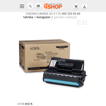
store
shopping_cart
person
RADNIM DANIMA OD 9-17h
065 333 55 60
/
/
tehnika
kompjuteri
potrošni materijal
ŠIFRA:
8027A