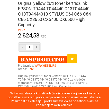
Original yellow žuti toner kertridž ink
EPSON T0444 T044440 C13T044440
C13T04444010 STYLUS C64 C66 C84
C86 CX3650 CX6400 CX6600 High
Capacity
CENA
2.824,53
RSD
-
+
Prodavnica:
WWW.GETEL.RS
Brend:
Getel
Original yellow žuti toner kertridž ink EPSON T0444
T044440 C13T044440 C13T04444010 za sledeće
štampače: EPSON STYLUS C64 C66 C84 C86 STYLUS
CX3650 CX6400 CX6600 High Capacity
Sajt www.ishop.rs koristi kolačiće (cookies) koji ne sadrže lične
podatke i služe radi poboljšanja korisničkog iskustva veb stranice.
Prisutnost na veb sajtu, podrazumeva da se posetioci slažu sa
korišćenjem ovih kolačića.
Uputstvo
Povraćaj robe
Saobraznost