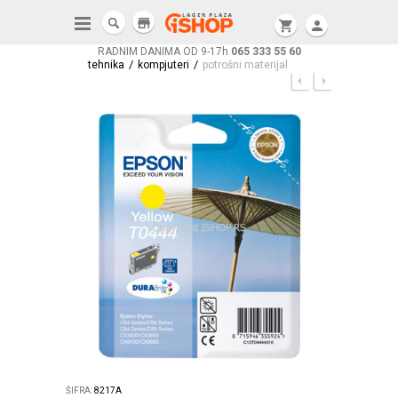
store
shopping_cart
person
RADNIM DANIMA OD 9-17h
065 333 55 60
/
/
tehnika
kompjuteri
potrošni materijal
ŠIFRA:
8217A