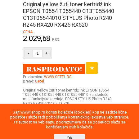
Original yellow žuti toner kertridž ink
EPSON T0554 T055440 C13T055440
C13T05544010 STYLUS Photo R240
R245 RX420 RX425 RX520
CENA
2.029,68
RSD
-
+
Prodavnica:
WWW.GETEL.RS
Brend:
Getel
Original yellow žuti toner kertridž ink EPSON T0554
T055440 C13T055440 C13T05544010 za sledeće
multifunkcijske uređaje: EPSON STYLUS Photo R240
R245 RX420 RX425 RX520
Sajt www.ishop.rs koristi kolačiće (cookies) koji ne sadrže lične
podatke i služe radi poboljšanja korisničkog iskustva veb stranice.
Prisutnost na veb sajtu, podrazumeva da se posetioci slažu sa
korišćenjem ovih kolačića.
Uputstvo
Povraćaj robe
Saobraznost
OK