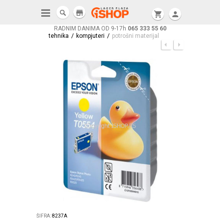
store
shopping_cart
person
RADNIM DANIMA OD 9-17h
065 333 55 60
/
/
tehnika
kompjuteri
potrošni materijal
ŠIFRA:
8237A