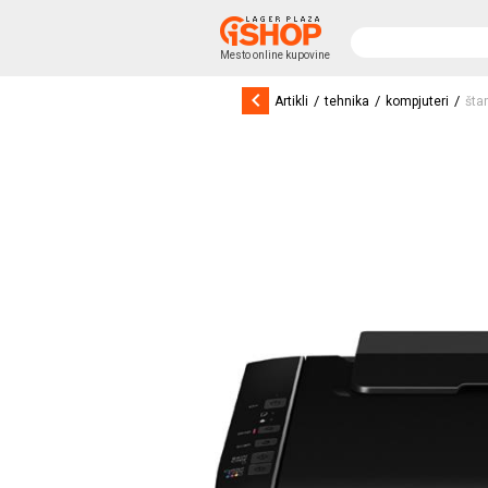
Mesto online kupovine
keyboard_arrow_left
/
/
/
Artikli
tehnika
kompjuteri
šta