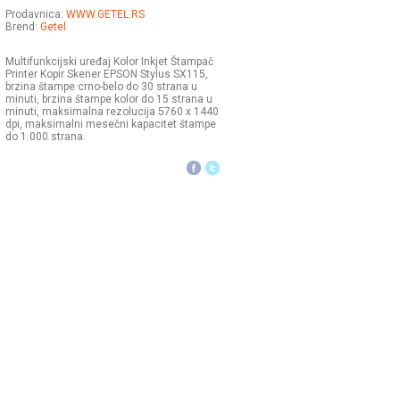
Prodavnica:
WWW.GETEL.RS
Brend:
Getel
Multifunkcijski uređaj Kolor Inkjet Štampač
Printer Kopir Skener EPSON Stylus SX115,
brzina štampe crno-belo do 30 strana u
minuti, brzina štampe kolor do 15 strana u
minuti, maksimalna rezolucija 5760 x 1440
dpi, maksimalni mesečni kapacitet štampe
do 1.000 strana.