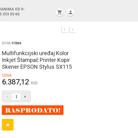
DANIMA OD 9-
shopping_cart
person
5 333 55 60
ŠIFRA:
9788A
Multifunkcijski uređaj Kolor
Inkjet Štampač Printer Kopir
Skener EPSON Stylus SX115
CENA
6.387,12
RSD
-
+