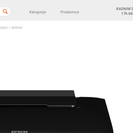
RADNIM 
Kategorije
Prodavnice
17h
06
mpac / skener