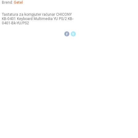
Brend:
Getel
Tastatura za kompjuter računar CHICONY
KB-0401 Keyboard Multimedia YU PS/2 KB-
0401-Bk-YU/PS2