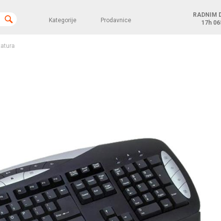
RADNIM 
Kategorije
Prodavnice
17h
06
tatura