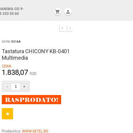
DANIMA OD 9-
shopping_cart
person
5 333 55 60
ŠIFRA:
9314A
Tastatura CHICONY KB-0401
Multimedia
CENA
1.838,07
RSD
-
+
Prodavnica:
WWW.GETEL.RS