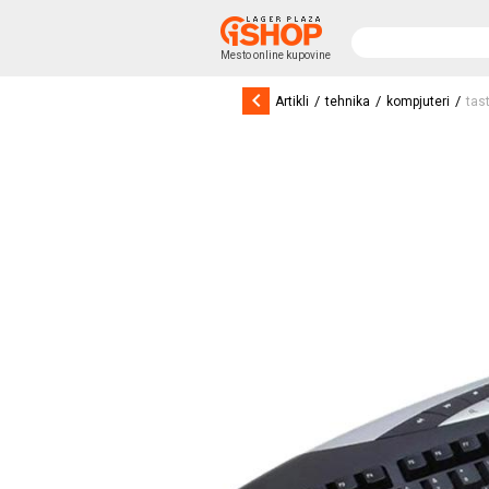
Mesto online kupovine
keyboard_arrow_left
/
/
/
Artikli
tehnika
kompjuteri
tas