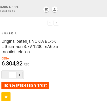
DANIMA OD 9-
shopping_cart
person
5 333 55 60
ŠIFRA:
9521A
Original baterija NOKIA BL-5K
Lithium-ion 3.7V 1200 mAh za
mobilni telefon
CENA
6.304,32
RSD
-
+