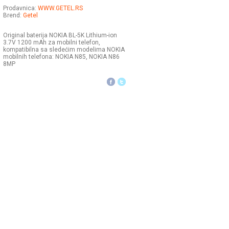
Prodavnica:
WWW.GETEL.RS
Brend:
Getel
Original baterija NOKIA BL-5K Lithium-ion
3.7V 1200 mAh za mobilni telefon,
kompatibilna sa sledećim modelima NOKIA
mobilnih telefona: NOKIA N85, NOKIA N86
8MP