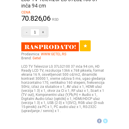
inča 94 cm
CENA
70.826,06
RSD
-
+
Prodavnica:
WWW.GETEL.RS
Brend:
Getel
LCD TV Televizor LG 37LG2100 37 inča 94 cm, HD
Ready LCD TV, rezolucija 1366 x 768 piksela, format
ekrana 16:9, osvetljenost 500 cd/m2, dinamički
kontrast 30000:1, vreme odziva 5 ms, ugao gledanja:
horizontalno 170, vertikalno 160 stepeni, frekvencija
50Hz, izlaz za slušalice x 1, AV ulaz x 1, HDMI ulaz
(verzija 1.3) x 1, otvor za CI x 1, RF ulaz x 1, Scart x 1
(TV out), Komponentni ulaz (Y,Pb,Pr) + Audio x 1,
Digitalni Audio Izlaz (optički) x 1, HDMI/HDCP ulaz
(verzija 1.3) x 1, USB (2.0) x 1(SVC), RGB ulaz (D-sub
15-pinski) za PC x 1, PC audio ulaz x 1, RS-232C
(upravljanje / servis) x 1 .