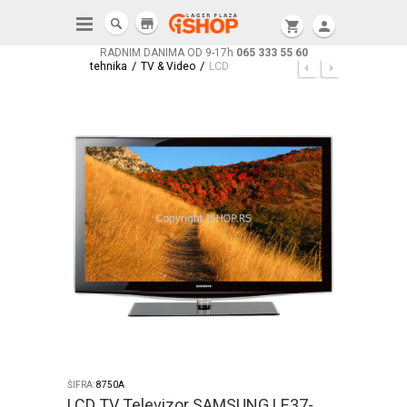
store
shopping_cart
person
RADNIM DANIMA OD 9-17h
065 333 55 60
/
/
tehnika
TV & Video
LCD
ŠIFRA:
8750A
LCD TV Televizor SAMSUNG LE37-