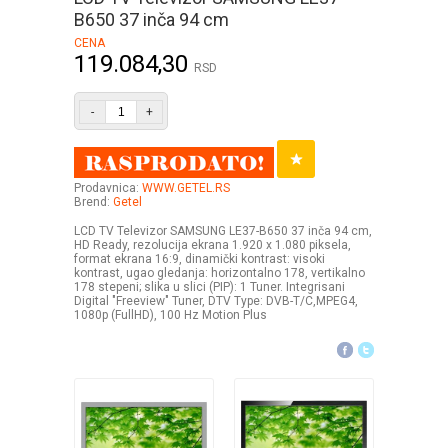
B650 37 inča 94 cm
CENA
119.084,30
RSD
-
+
Prodavnica:
WWW.GETEL.RS
Brend:
Getel
LCD TV Televizor SAMSUNG LE37-B650 37 inča 94 cm,
HD Ready, rezolucija ekrana 1.920 x 1.080 piksela,
format ekrana 16:9, dinamički kontrast: visoki
kontrast, ugao gledanja: horizontalno 178, vertikalno
178 stepeni; slika u slici (PIP): 1 Tuner. Integrisani
Digital "Freeview" Tuner, DTV Type: DVB-T/C,MPEG4,
1080p (FullHD), 100 Hz Motion Plus