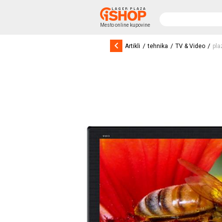
Mesto online kupovine
keyboard_arrow_left
/
/
/
Artikli
tehnika
TV & Video
pl