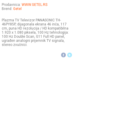
Prodavnica:
WWW.GETEL.RS
Brend:
Getel
Plazma TV Televizor PANASONIC TH-
46PY85P, dijagonala ekrana 46 inča, 117
cm, puna HD rezolucija / HD kompatibilna
1.920 x 1.080 piksela, 100 Hz tehnologija:
100 Hz Double Scan, G11 Full HD panel,
ugrađen analogni prijemnik TV signala,
stereo zvučnici.