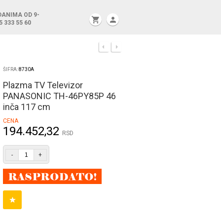
DANIMA OD 9-
shopping_cart
person
5 333 55 60
ŠIFRA:
8730A
Plazma TV Televizor
PANASONIC TH-46PY85P 46
inča 117 cm
CENA
194.452,32
RSD
-
+