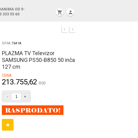
DANIMA OD 9-
shopping_cart
person
5 333 55 60
ŠIFRA:
7641A
PLAZMA TV Televizor
SAMSUNG PS50-B850 50 inča
127 cm
CENA
213.755,62
RSD
-
+