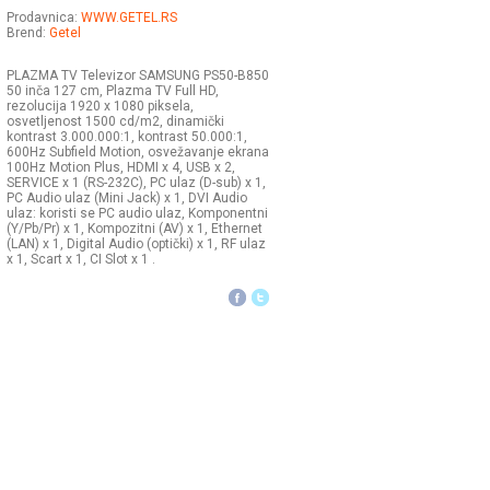
Prodavnica:
WWW.GETEL.RS
Brend:
Getel
PLAZMA TV Televizor SAMSUNG PS50-B850
50 inča 127 cm, Plazma TV Full HD,
rezolucija 1920 x 1080 piksela,
osvetljenost 1500 cd/m2, dinamički
kontrast 3.000.000:1, kontrast 50.000:1,
600Hz Subfield Motion, osvežavanje ekrana
100Hz Motion Plus, HDMI x 4, USB x 2,
SERVICE x 1 (RS-232C), PC ulaz (D-sub) x 1,
PC Audio ulaz (Mini Jack) x 1, DVI Audio
ulaz: koristi se PC audio ulaz, Komponentni
(Y/Pb/Pr) x 1, Kompozitni (AV) x 1, Ethernet
(LAN) x 1, Digital Audio (optički) x 1, RF ulaz
x 1, Scart x 1, CI Slot x 1 .