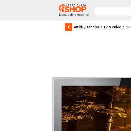
Mesto online kupovine
keyboard_arrow_left
/
/
/
Artikli
tehnika
TV & Video
pl