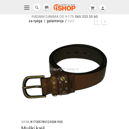
store
shopping_cart
person
RADNIM DANIMA OD 9-17h
065 333 55 60
/
/
za njega
galanterija
kaiš
ŠIFRA:
817005780123004-900
Muški kaiš