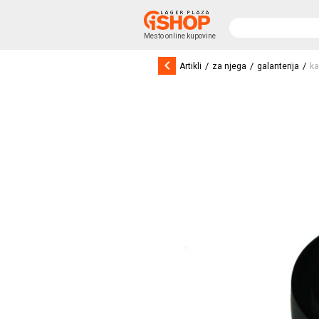
Mesto online kupovine
keyboard_arrow_left
/
/
/
Artikli
za njega
galanterija
ka