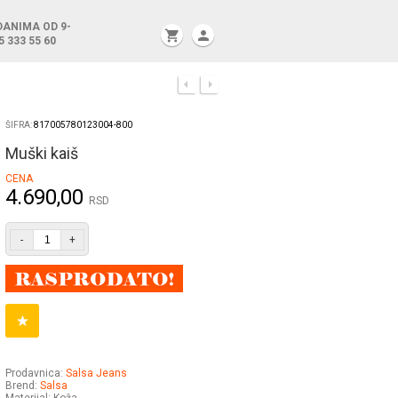
DANIMA OD 9-
shopping_cart
person
5 333 55 60
ŠIFRA:
817005780123004-800
Muški kaiš
CENA
4.690,00
RSD
-
+
Prodavnica:
Salsa Jeans
Brend:
Salsa