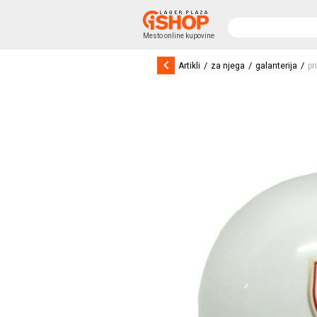
Mesto online kupovine
keyboard_arrow_left
/
/
/
Artikli
za njega
galanterija
pr