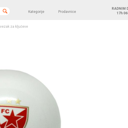
RADNIM 
Kategorije
Prodavnice
17h
06
ivezak za ključeve