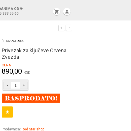
DANIMA OD 9-
shopping_cart
person
5 333 55 60
ŠIFRA:
Z4E0905
Privezak za ključeve Crvena
Zvezda
CENA
890,00
RSD
-
+
Prodavnica:
Red Star shop