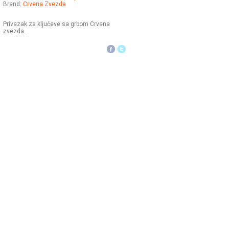
Brend:
Crvena Zvezda
Privezak za ključeve sa grbom Crvena
zvezda.