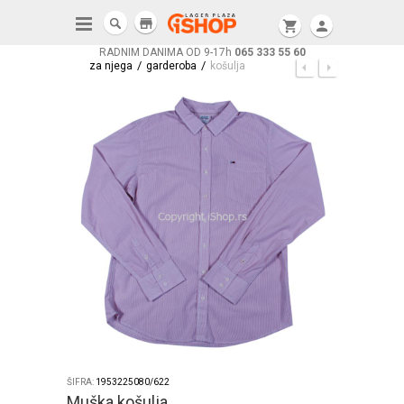
store
shopping_cart
person
RADNIM DANIMA OD 9-17h
065 333 55 60
/
/
za njega
garderoba
košulja
ŠIFRA:
1953225080/622
Muška košulja