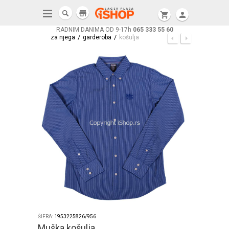
store
shopping_cart
person
RADNIM DANIMA OD 9-17h
065 333 55 60
/
/
za njega
garderoba
košulja
ŠIFRA:
1953225826/956
Muška košulja