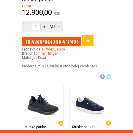
CENA
12.900,00
RSD
-
+
Prodavnica:
Hilfiger Denim
Brend:
Tommy Hilfiger
Materijal: Koža
Moderne muške patike u crno-beloj kombinaciji
Muške patike
Muške patike
Muške p
Opposite
Opposite
Opposit