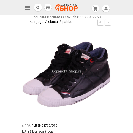
store
shopping_cart
person
RADNIM DANIMA OD 9-17h
065 333 55 60
/
/
za njega
obuća
patike
ŠIFRA:
FM5SN01730/990
Muške patike