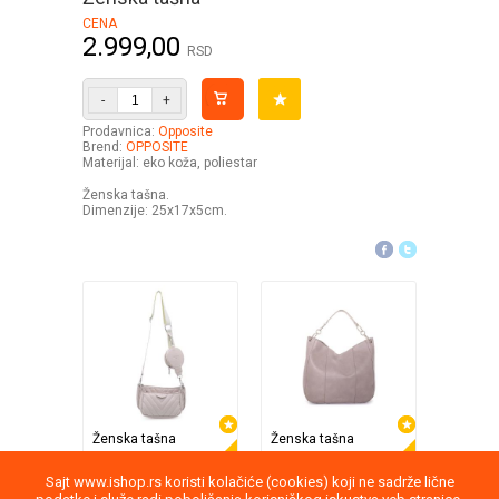
CENA
2.999,00
RSD
-
+
Prodavnica:
Opposite
Brend:
OPPOSITE
Materijal: eko koža, poliestar
Ženska tašna.
Dimenzije: 25x17x5cm.
Ženska tašna
Ženska tašna
Ženska 
Opposite
Opposite
Opposit
43%
30%
1.999,00
2.799,00
3.
Sajt www.ishop.rs koristi kolačiće (cookies) koji ne sadrže lične
3.499,00
3.999,00
CENA