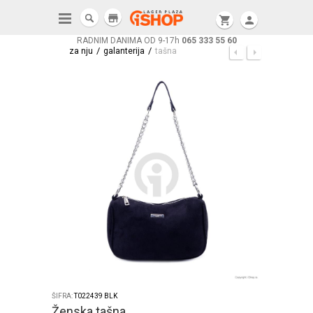
store
shopping_cart
person
RADNIM DANIMA OD 9-17h
065 333 55 60
/
/
za nju
galanterija
tašna
ŠIFRA:
T022439 BLK
Ženska tašna