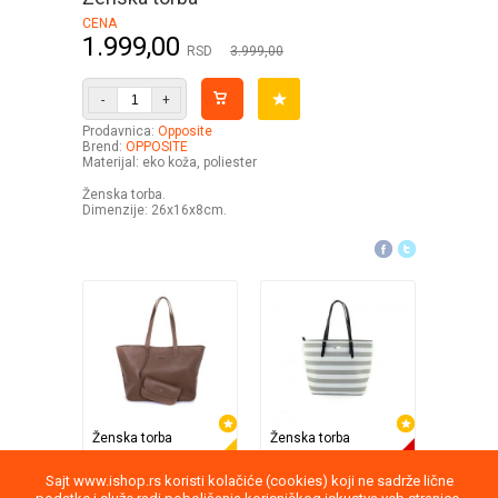
CENA
1.999,00
RSD
3.999,00
-
+
Prodavnica:
Opposite
Brend:
OPPOSITE
Materijal: eko koža, poliester
Ženska torba.
Dimenzije: 26x16x8cm.
Ženska torba
Ženska torba
Ženska 
Opposite
Opposite
Opposit
30%
71%
2.799,00
999,00
2.499,
Sajt www.ishop.rs koristi kolačiće (cookies) koji ne sadrže lične
3.999,00
3.499,00