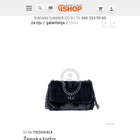
store
shopping_cart
person
RADNIM DANIMA OD 9-17h
065 333 55 60
/
/
za nju
galanterija
torba
ŠIFRA:
T022406 BLK
Ženska torba