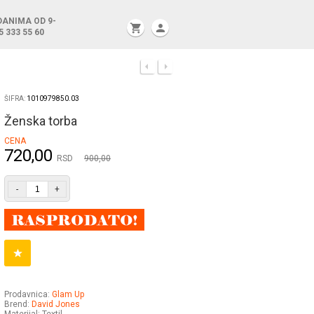
DANIMA OD 9-
shopping_cart
person
5 333 55 60
ŠIFRA:
1010979850.03
Ženska torba
CENA
720,00
RSD
900,00
-
+
Prodavnica:
Glam Up
Brend:
David Jones