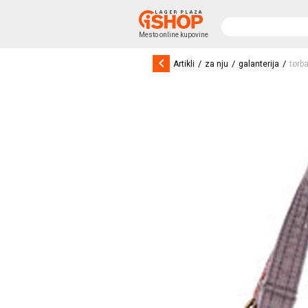
Mesto online kupovine
keyboard_arrow_left
/
/
/
Artikli
za nju
galanterija
torb