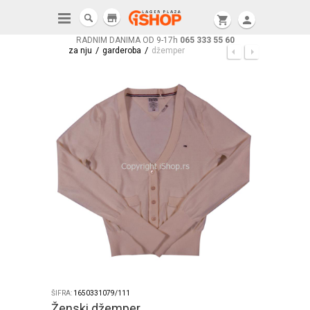
store
shopping_cart
person
RADNIM DANIMA OD 9-17h
065 333 55 60
/
/
za nju
garderoba
džemper
ŠIFRA:
1650331079/111
Ženski džemper