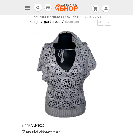
store
shopping_cart
person
RADNIM DANIMA OD 9-17h
065 333 55 60
/
/
za nju
garderoba
džemper
ŠIFRA:
VMY1029
Ženski džemper